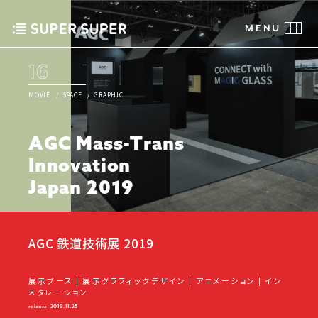
C
L
O
S
E
C
M
L
E
O
N
S
U
E
M
E
N
U
16
MOVIE
SPACE
GRAPHIC
A
G
C
M
a
s
s
-
T
r
a
n
s
I
n
n
o
v
a
t
i
o
n
J
a
p
a
n
2
0
1
9
AGC 鉄道技術展 2019
展示ブース | 展示グラフィックデザイン | アニメーション | イン
スタレーション
release
2019.11.25