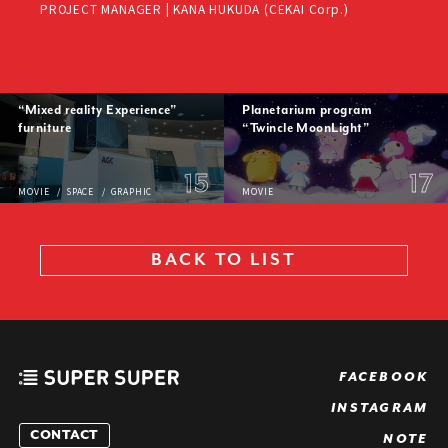
PROJECT MANAGER | KANA HUKUDA (CEKAI Corp.)
“Mixed reality Experience”
Planetarium program
furniture
“Twincle MoonLight”
15
17
MOVIE
SPACE
GRAPHIC
MOVIE
BACK
TO
LIST
FACEBOOK
INSTAGRAM
CONTACT
NOTE