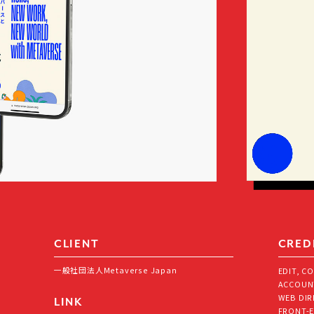
CLIENT
CRED
一般社団法人Metaverse Japan
EDIT, CO
ACCOUNT
WEB DIR
LINK
FRONT-E