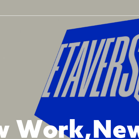
w
W
o
r
k
,
N
e