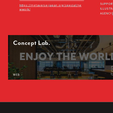
SUPPORT
https://metaverse-japan.org/special/ne
ILLUSTR
wwork/
AGENCY |
Concept Lab.
WEB