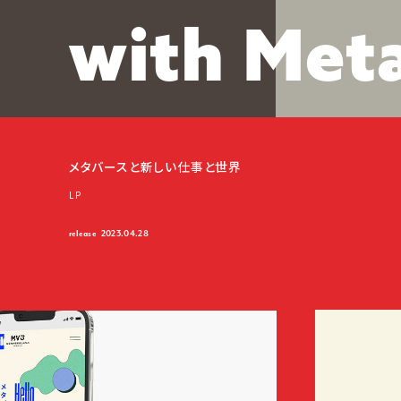
w
i
t
h
M
e
t
メタバースと新しい仕事と世界
LP
release
2023.04.28