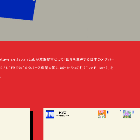
taverse Japan Labが政策提言として「世界を主導する日本のメタバー
 SUPERでは「メタバース産業立国に向けた５つの柱（Five Pillars）」を
。