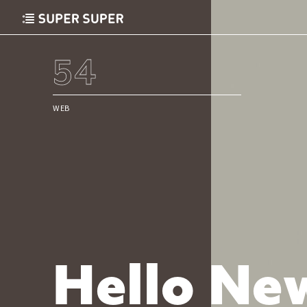
54
WEB
H
e
l
l
o
N
e