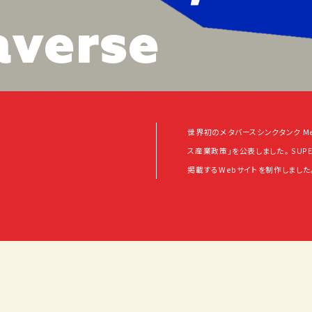
a
v
e
r
s
e
世界初のメタバースシンクタンク Me
ス産業政策」を公表しました。 SUPER
掲載するWebサイトを制作しました