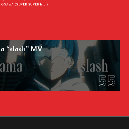
E OSAWA (SUPER SUPER Inc.)
a “slash” MV
55