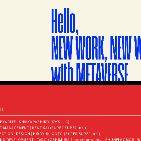
IT
PYWRITE | SHINYA YASHIRO (SYYS LLC)
 MANAGEMENT | KENT KAI (SUPER SUPER Inc.)
ECTION, DESIGN | HIROYUKI GOTO (SUPER SUPER Inc.)
ND DEVELOPMENT | TARO YOSHIMURA (baqemono.inc.), SHUHEI KOMORI (b