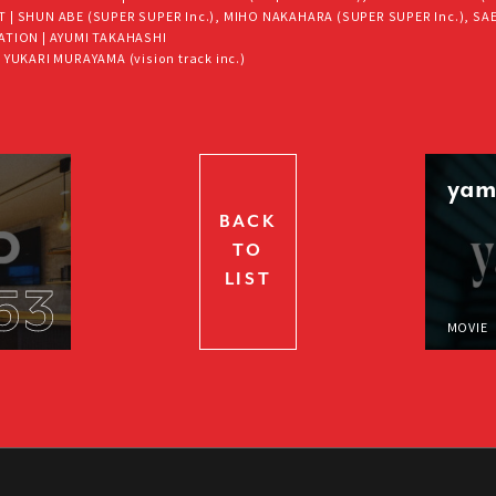
 | SHUN ABE (SUPER SUPER Inc.), MIHO NAKAHARA (SUPER SUPER Inc.), SA
ATION | AYUMI TAKAHASHI
 YUKARI MURAYAMA (vision track inc.)
yam
BACK
TO
LIST
53
MOVIE