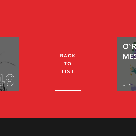
O`
MES
BACK
TO
LIST
49
WEB