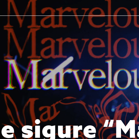
t
e
s
i
g
u
r
e
“
M