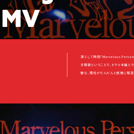
M
V
凛として時雨「Marvelous Pe
主題歌ということで、ドラマ本編と
徹な、理性がだんだんと感情に駆逐