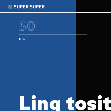
50
MOVIE
L
i
n
g
t
o
s
i