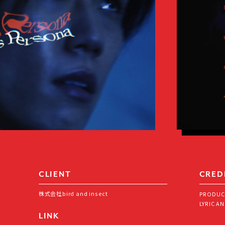
CLIENT
CRED
株式会社bird and insect
PRODUCE
LYRIC AN
LINK