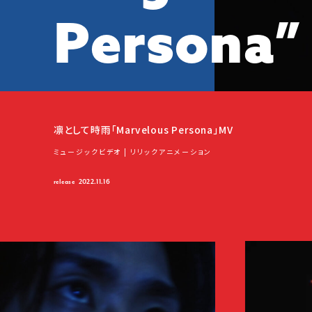
P
e
r
s
o
n
a
”
凛として時雨「Marvelous Persona」MV
ミュージックビデオ | リリックアニメーション
release
2022.11.16