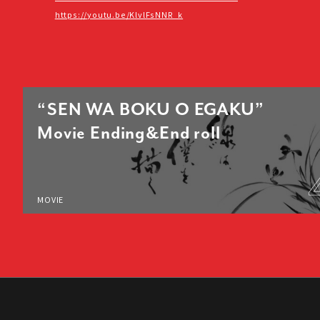
https://youtu.be/KlvlFsNNR_k
“SEN WA BOKU O EGAKU”
Movie Ending&End roll
MOVIE