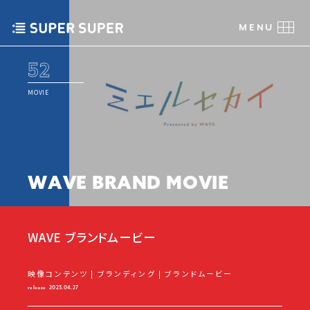
C
L
O
S
E
C
M
L
E
O
N
S
U
E
M
E
N
U
52
MOVIE
W
A
V
E
B
R
A
N
D
M
O
V
I
E
WAVE ブランドムービー
映像コンテンツ | ブランディング | ブランドムービー
release
2023.04.27