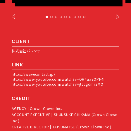
CLIENT
株式会社パレンテ
LINK
https://wavecontact.jp/
https://www.youtube.com/watch?v=QH4aazOPF4I
https://www.youtube.com/watch?v=jtJcgdmrzMQ
CREDIT
AGENCY | Crown Clown Inc.
ACCOUNT EXECUTIVE | SHUNSUKE CHIKAMA (Crown Clown
Inc.)
CREATIVE DIRECTOR | TATSUMA ISE (Crown Clown Inc.)